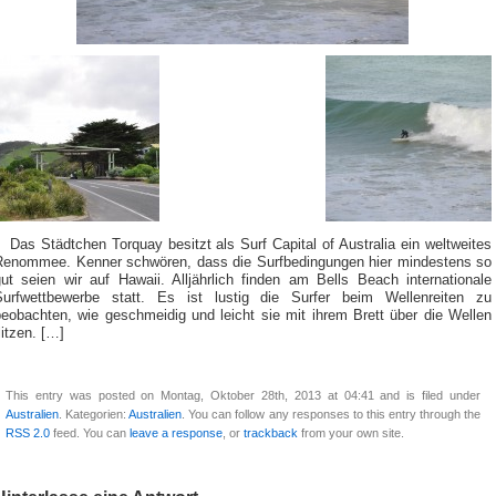
Das Städtchen Torquay besitzt als Surf Capital of Australia ein weltweites
Renommee. Kenner schwören, dass die Surfbedingungen hier mindestens so
gut seien wir auf Hawaii. Alljährlich finden am Bells Beach internationale
Surfwettbewerbe statt. Es ist lustig die Surfer beim Wellenreiten zu
beobachten, wie geschmeidig und leicht sie mit ihrem Brett über die Wellen
litzen. […]
This entry was posted on Montag, Oktober 28th, 2013 at 04:41 and is filed under
Australien
. Kategorien:
Australien
. You can follow any responses to this entry through the
RSS 2.0
feed. You can
leave a response
, or
trackback
from your own site.