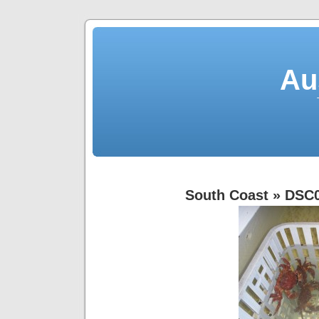
Au
South Coast
» DSC0