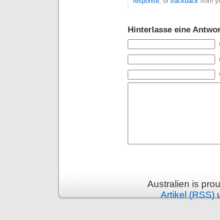
response
, or
trackback
from yo
Hinterlasse eine Antwor
Australien is pr
Artikel (RSS)